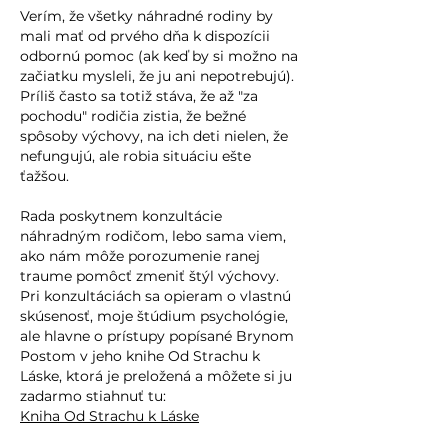
Verím, že všetky náhradné rodiny by
mali mať od prvého dňa k dispozícii
odbornú pomoc (ak keď by si možno na
začiatku mysleli, že ju ani nepotrebujú).
Príliš často sa totiž stáva, že až "za
pochodu" rodičia zistia, že bežné
spôsoby výchovy, na ich deti nielen, že
nefungujú, ale robia situáciu ešte
ťažšou.
Rada poskytnem konzultácie
náhradným rodičom, lebo sama viem,
ako nám môže porozumenie ranej
traume pomôcť zmeniť štýl výchovy.
Pri konzultáciách sa opieram o vlastnú
skúsenosť, moje štúdium psychológie,
ale hlavne o prístupy popísané Brynom
Postom v jeho knihe Od Strachu k
Láske, ktorá je preložená a môžete si ju
zadarmo stiahnuť tu:
Kniha Od Strachu k Láske