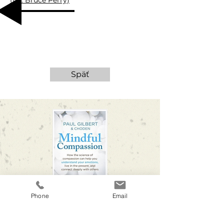
(Dr. Bruce Perry)
Späť
Phone
Email
Kniha
ODVAHA K SÚCITU