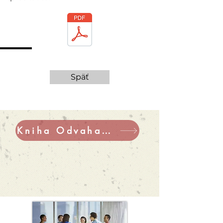
Späť
Kniha Odvaha k súcitu