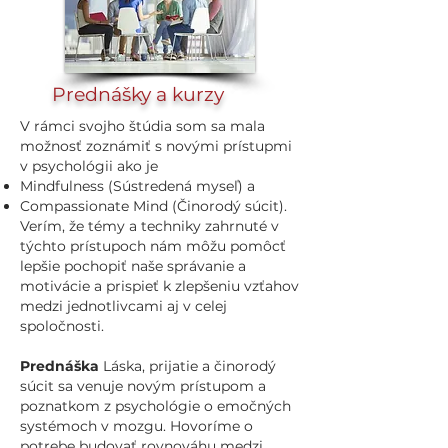
Prednášky a kurzy
V rámci svojho štúdia som sa mala
možnosť zoznámiť s novými prístupmi
v psychológii ako je
Mindfulness (Sústredená myseľ) a
Compassionate Mind (Činorodý súcit).
Verím, že témy a techniky zahrnuté v
týchto prístupoch nám môžu pomôcť
lepšie pochopiť naše správanie a
motivácie a prispieť k zlepšeniu vzťahov
medzi jednotlivcami aj v celej
spoločnosti.
Prednáška
Láska, prijatie a činorodý
súcit sa venuje novým prístupom a
poznatkom z psychológie o emočných
systémoch v mozgu. Hovoríme o
potrebe budovať rovnováhu medzi