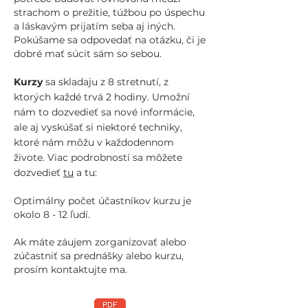
strachom o prežitie, túžbou po úspechu
a láskavým prijatím seba aj iných.
Pokúšame sa odpovedať na otázku, či je
dobré mať súcit sám so sebou.
Kurzy
sa skladaju z 8 stretnutí, z
ktorých každé trvá 2 hodiny.
Umožní
nám to dozvedieť sa nové informácie,
ale aj vyskúšať si niektoré techniky,
ktoré nám môžu v každodennom
živote. Viac podrobností sa môžete
dozvedieť
tu
a tu:
Optimálny počet účastníkov kurzu je
okolo 8 - 12 ľudí.
Ak máte záujem zorganizovať alebo
zúčastniť sa prednášky alebo kurzu,
prosím kontaktujte ma.