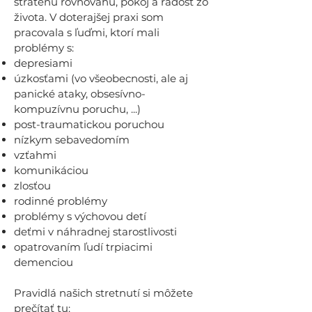
stratenú rovnováhu, pokoj a radosť zo
života. V doterajšej praxi som
pracovala s ľuďmi, ktorí mali
problémy s:
depresiami
úzkosťami (vo všeobecnosti, ale aj
panické ataky, obsesívno-
kompuzívnu poruchu, ...)
post-traumatickou poruchou
nízkym sebavedomím
vzťahmi
komunikáciou
zlosťou
rodinné problémy
problémy s výchovou detí
deťmi v náhradnej starostlivosti
opatrovaním ľudí trpiacimi
demenciou
Pravidlá našich stretnutí si môžete
prečítať tu: