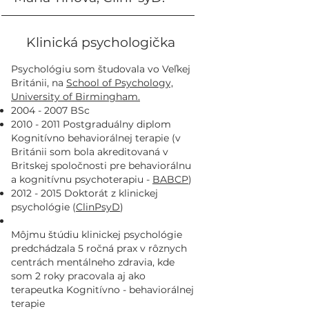
Klinická psychologička
Psychológiu som študovala vo Veľkej
Británii, na
School of Psychology,
University of Birmingham.
2004 - 2007
BSc
2010 - 2011
Postgraduálny diplom
Kognitívno behaviorálnej terapie (v
Británii som bola akreditovaná v
Britskej spoločnosti pre behaviorálnu
a kognitívnu psychoterapiu -
BABCP
)
2012 - 2015
Doktorát z klinickej
psychológie
(
ClinPsyD
)
Môjmu štúdiu klinickej psychológie
predchádzala 5 ročná prax v rôznych
centrách mentálneho zdravia, kde
som 2 roky pracovala aj ako
terapeutka Kognitívno - behaviorálnej
terapie