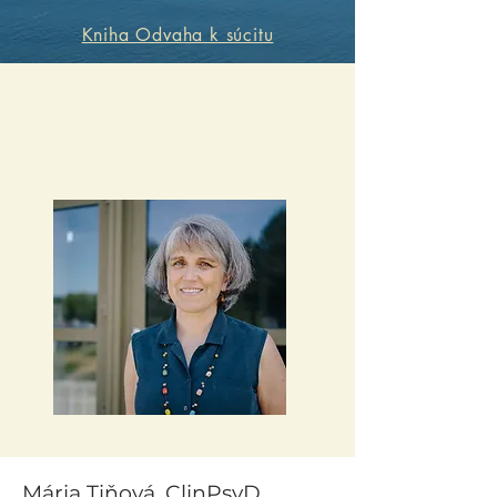
Kniha Odvaha k súcitu
Mária Tiňová, ClinPsyD.