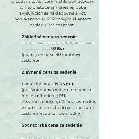
aj zadarmo. Aby som mohla pokračovať v
tomto prístupe aj v dnešnej dobe
zvyšujúcich sa nákladov na život,
ponúkam od 1.9.2022 novým klientom
nasledujúce možnosti:
Základná cena za sedenie
…………............…………………………………......................
………………… ……….
40 Eur
(platí aj pre prvé 90 minútové
sedenie)
Zľavnená cena za sedenie
……………………............………...................... ……………
podľa dohody…..
15-35 Eur
(pre študentov, matky na materskej,
ľudí na dlhodobej PN,
nezamestnaných, dôchodcov, rodiny
v núdzi, tiež ak chodí na samostatné
sedenia viac ako 1 člen rodiny)
Sponzorská cena za sedenie
………….....
……………………………………......................................