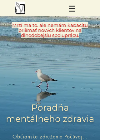
Mrzí ma to, ale nemám kapacitu
prijímať nových klientov na
dlhodobejšiu spo
lup
rácu.
Poradňa
mentálneho zdravia
Občianske združenie Počúvajme