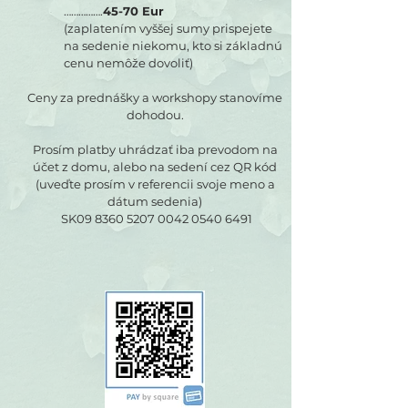
…………….
45-70 Eur
(zaplatením vyššej sumy prispejete
na sedenie niekomu, kto si základnú
cenu nemôže dovoliť)
Ceny za prednášky a workshopy stanovíme
dohodou.
Prosím platby uhrádzať iba prevodom na
účet z domu, alebo na sedení cez QR kód
(uveďte prosím v referencii svoje meno a
dátum sedenia)
SK09
8360 5207 0042 0540
6491