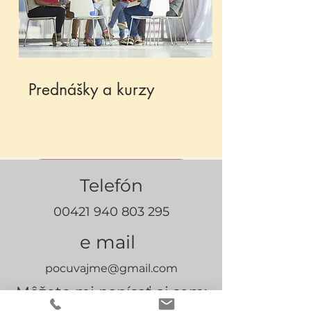
Prednášky a kurzy
Kniha Odvaha k súcitu
Telefón
00421 940 803 295
e mail
pocuvajme@gmail.com
Môžete mi napísať aj sem: