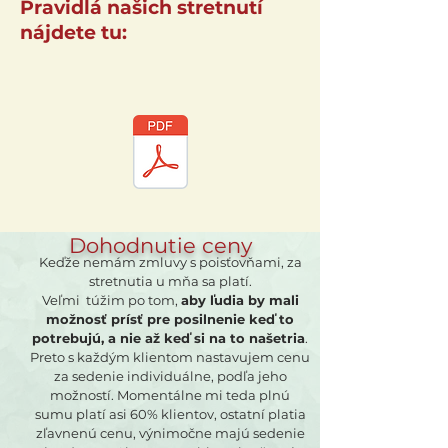
Pravidlá našich stretnutí
nájdete tu:
Dohodnutie ceny
Keďže nemám zmluvy s poisťovňami, za
stretnutia u mňa sa platí.
Veľmi túžim po tom,
aby ľudia by mali
možnosť prísť pre posilnenie keď to
potrebujú, a nie až keď si na to našetria
.
Preto s každým klientom nastavujem cenu
za sedenie individuálne, podľa jeho
možností. Momentálne mi teda plnú
sumu platí asi 60% klientov, ostatní platia
zľavnenú cenu, výnimočne majú sedenie